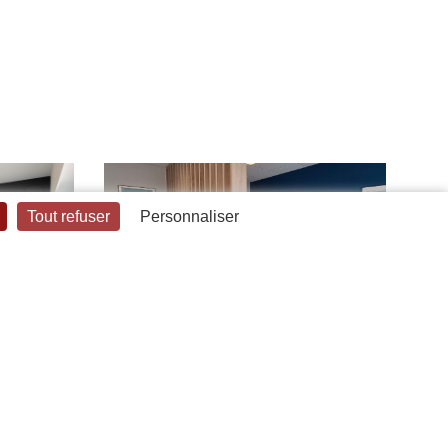
Tout refuser
Personnaliser
Un cabinet médical 100% sur
mesure
est de mise