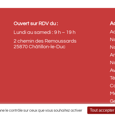
Ac
Ouvert sur RDV du :
Ac
Lundi au samedi : 9 h – 19 h
No
2 chemin des Remoussards
25870 Châtillon-le-Duc
No
A
No
Av
T
C
Me
Ge
Tout accepter
nne le contrôle sur ceux que vous souhaitez activer