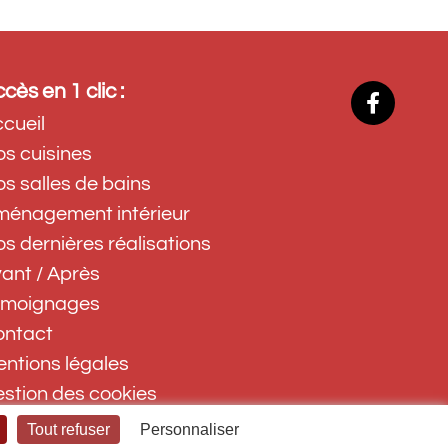
cès en 1 clic :
cueil
s cuisines
s salles de bains
ménagement intérieur
s dernières réalisations
ant / Après
émoignages
ontact
ntions légales
stion des cookies
Tout refuser
Personnaliser